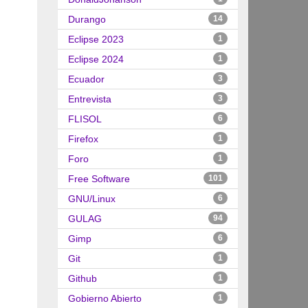
Durango
14
Eclipse 2023
1
Eclipse 2024
1
Ecuador
3
Entrevista
3
FLISOL
6
Firefox
1
Foro
1
Free Software
101
GNU/Linux
6
GULAG
94
Gimp
6
Git
1
Github
1
Gobierno Abierto
1