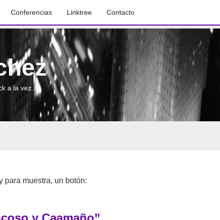
Conferencias
Linktree
Contacto
chez
k a la vez.
 y para muestra, un botón:
oscoso y Caamaño”