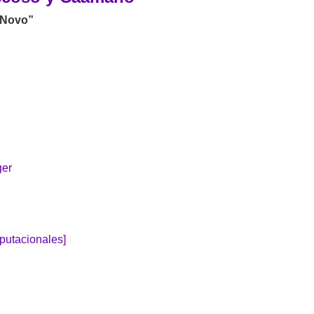
 Novo”
ger
putacionales]