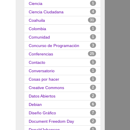
Ciencia
1
Ciencia Ciudadana
4
Coahuila
31
Colombia
1
Comunidad
1
Concurso de Programación
3
Conferencias
25
Contacto
1
Conversatorio
1
Cosas por hacer
1
Creative Commons
2
Datos Abiertos
2
Debian
6
Diseño Gráfico
7
Document Freedom Day
2
DonaldJohanson
1