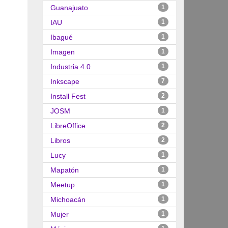
Guanajuato
1
IAU
1
Ibagué
1
Imagen
1
Industria 4.0
1
Inkscape
7
Install Fest
2
JOSM
1
LibreOffice
2
Libros
2
Lucy
1
Mapatón
1
Meetup
1
Michoacán
1
Mujer
1