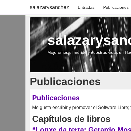
salazarysanchez
Entradas
Publicaciones
salazarysan
Mejoremos el mundo y nuestras vidas un Hac
Publicaciones
Publicaciones
Me gusta escribir y promover el Software Libre;
Capítulos de libros
“Lonxe da terra: Gerardo M