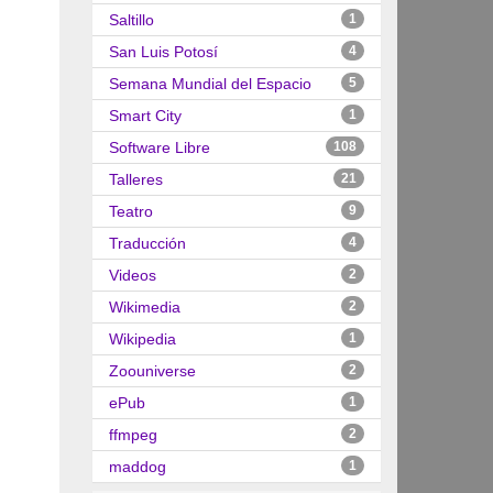
Saltillo
1
San Luis Potosí
4
Semana Mundial del Espacio
5
Smart City
1
Software Libre
108
Talleres
21
Teatro
9
Traducción
4
Videos
2
Wikimedia
2
Wikipedia
1
Zoouniverse
2
ePub
1
ffmpeg
2
maddog
1