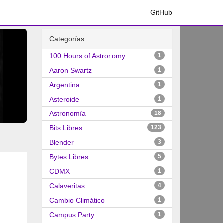
GitHub
Categorías
100 Hours of Astronomy
1
Aaron Swartz
1
Argentina
1
Asteroide
1
Astronomía
18
Bits Libres
123
Blender
3
Bytes Libres
5
CDMX
1
Calaveritas
4
Cambio Climático
1
Campus Party
1