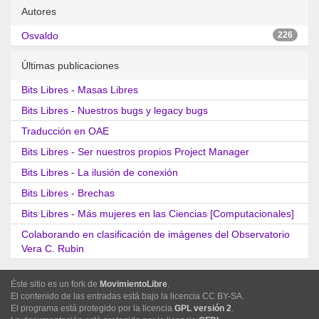
Autores
Osvaldo
226
Últimas publicaciones
Bits Libres - Masas Libres
Bits Libres - Nuestros bugs y legacy bugs
Traducción en OAE
Bits Libres - Ser nuestros propios Project Manager
Bits Libres - La ilusión de conexión
Bits Libres - Brechas
Bits Libres - Más mujeres en las Ciencias [Computacionales]
Colaborando en clasificación de imágenes del Observatorio
Vera C. Rubin
Éste sitio es un fork de
MovimientoLibre
.
El contenido de las entradas está bajo la licencia CC BY-SA.
El programa está protegido por la licencia
GPL versión 2
.