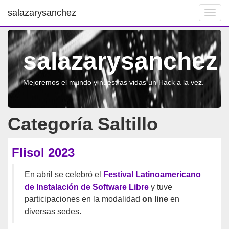
salazarysanchez
Toggl
navig
salazarysanchez
Mejoremos el mundo y nuestras vidas un Hack a la vez.
Categoría Saltillo
Flisol 2023
En abril se celebró el
Festival Latinoamericano
de Instalación de Software Libre
y tuve
participaciones en la modalidad
on line
en
diversas sedes.