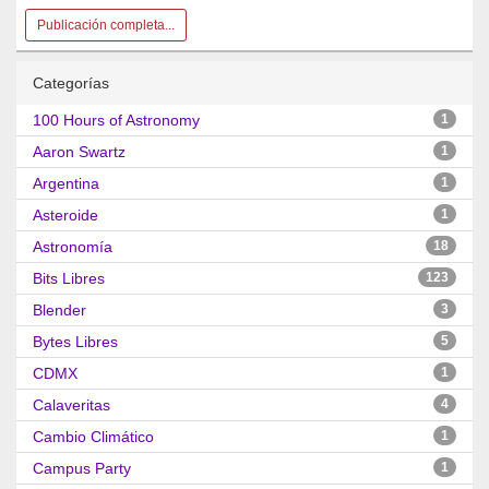
Publicación completa...
Categorías
100 Hours of Astronomy
1
Aaron Swartz
1
Argentina
1
Asteroide
1
Astronomía
18
Bits Libres
123
Blender
3
Bytes Libres
5
CDMX
1
Calaveritas
4
Cambio Climático
1
Campus Party
1