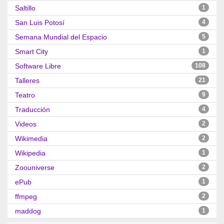
Saltillo
1
San Luis Potosí
4
Semana Mundial del Espacio
5
Smart City
1
Software Libre
108
Talleres
21
Teatro
9
Traducción
4
Videos
2
Wikimedia
2
Wikipedia
1
Zoouniverse
2
ePub
1
ffmpeg
2
maddog
1