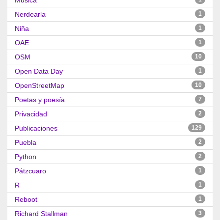
Música
Nerdearla
1
Niña
1
OAE
1
OSM
10
Open Data Day
1
OpenStreetMap
10
Poetas y poesía
7
Privacidad
2
Publicaciones
129
Puebla
2
Python
2
Pátzcuaro
1
R
1
Reboot
1
Richard Stallman
3