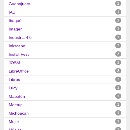
Guanajuato
1
IAU
1
Ibagué
1
Imagen
1
Industria 4.0
1
Inkscape
7
Install Fest
2
JOSM
1
LibreOffice
2
Libros
2
Lucy
1
Mapatón
1
Meetup
1
Michoacán
1
Mujer
1
1