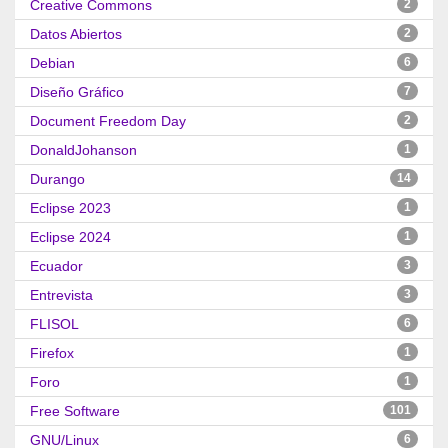
Creative Commons
2
Datos Abiertos
2
Debian
6
Diseño Gráfico
7
Document Freedom Day
2
DonaldJohanson
1
Durango
14
Eclipse 2023
1
Eclipse 2024
1
Ecuador
3
Entrevista
3
FLISOL
6
Firefox
1
Foro
1
Free Software
101
GNU/Linux
6