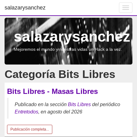
salazarysanchez
Toggl
navig
salazarysanchez
Mejoremos el mundo y nuestras vidas un Hack a la vez.
Categoría Bits Libres
Bits Libres - Masas Libres
Publicado en la sección
Bits Libres
del periódico
Entretodos
, en agosto del 2026
Publicación completa...