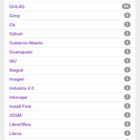
GULAG
94
Gimp
6
Git
1
Github
1
Gobierno Abierto
1
Guanajuato
1
IAU
1
Ibagué
1
Imagen
1
Industria 4.0
1
Inkscape
7
Install Fest
2
JOSM
1
LibreOffice
2
Libros
2