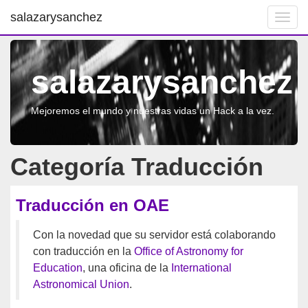
salazarysanchez
Toggl
navig
salazarysanchez
Mejoremos el mundo y nuestras vidas un Hack a la vez.
Categoría Traducción
Traducción en OAE
Con la novedad que su servidor está colaborando
con traducción en la
Office of Astronomy for
Education
, una oficina de la
International
Astronomical Union
.