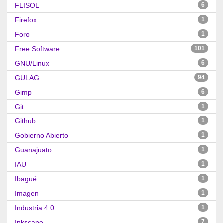
FLISOL
6
Firefox
1
Foro
1
Free Software
101
GNU/Linux
6
GULAG
94
Gimp
6
Git
1
Github
1
Gobierno Abierto
1
Guanajuato
1
IAU
1
Ibagué
1
Imagen
1
Industria 4.0
1
Inkscape
7