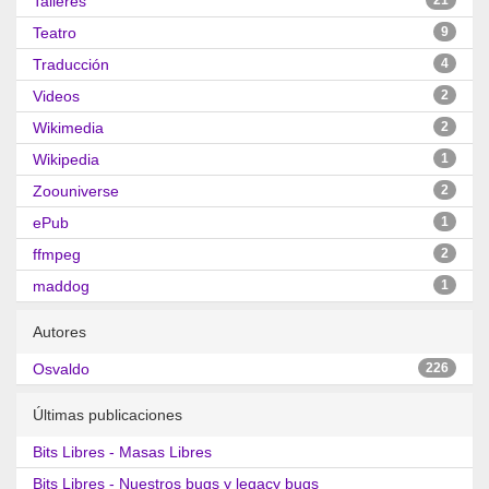
Talleres
21
Teatro
9
Traducción
4
Videos
2
Wikimedia
2
Wikipedia
1
Zoouniverse
2
ePub
1
ffmpeg
2
maddog
1
Autores
Osvaldo
226
Últimas publicaciones
Bits Libres - Masas Libres
Bits Libres - Nuestros bugs y legacy bugs