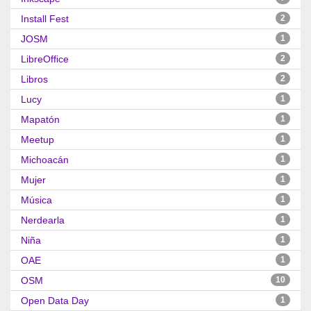
Install Fest
2
JOSM
1
LibreOffice
2
Libros
2
Lucy
1
Mapatón
1
Meetup
1
Michoacán
1
Mujer
1
Música
1
Nerdearla
1
Niña
1
OAE
1
OSM
10
Open Data Day
1