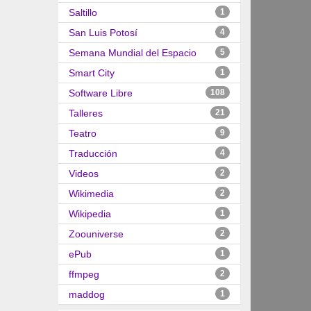
Saltillo
1
San Luis Potosí
4
Semana Mundial del Espacio
5
Smart City
1
Software Libre
108
Talleres
21
Teatro
9
Traducción
4
Videos
2
Wikimedia
2
Wikipedia
1
Zoouniverse
2
ePub
1
ffmpeg
2
maddog
1