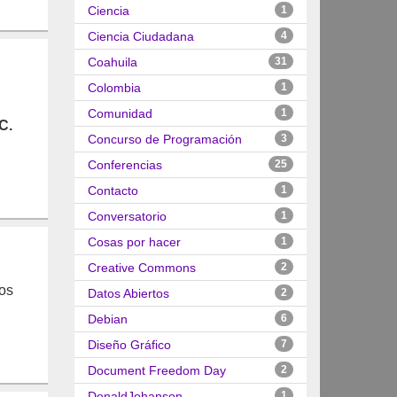
Ciencia
1
Ciencia Ciudadana
4
Coahuila
31
Colombia
1
Comunidad
1
C.
Concurso de Programación
3
Conferencias
25
Contacto
1
Conversatorio
1
Cosas por hacer
1
Creative Commons
2
sos
Datos Abiertos
2
Debian
6
Diseño Gráfico
7
Document Freedom Day
2
DonaldJohanson
1