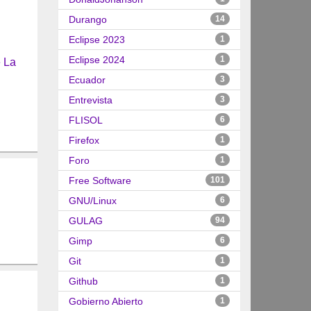
Durango
14
Eclipse 2023
1
Eclipse 2024
1
 La
Ecuador
3
Entrevista
3
FLISOL
6
Firefox
1
Foro
1
Free Software
101
GNU/Linux
6
GULAG
94
Gimp
6
Git
1
Github
1
Gobierno Abierto
1