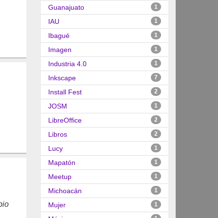
Guanajuato
1
IAU
1
Ibagué
1
Imagen
1
Industria 4.0
1
Inkscape
7
Install Fest
2
JOSM
1
LibreOffice
2
Libros
2
Lucy
1
Mapatón
1
Meetup
1
Michoacán
1
bio
Mujer
1