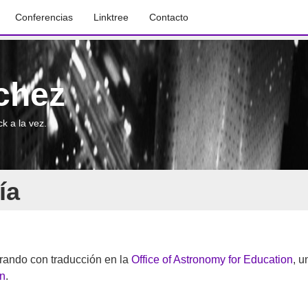
Conferencias
Linktree
Contacto
chez
k a la vez.
ía
rando con traducción en la
Office of Astronomy for Education
, u
on
.