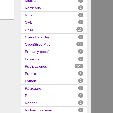
Música
1
Nerdearla
1
Niña
1
OAE
1
OSM
10
Open Data Day
1
OpenStreetMap
10
Poetas y poesía
7
Privacidad
2
Publicaciones
129
Puebla
2
Python
2
Pátzcuaro
1
R
1
Reboot
1
Richard Stallman
3