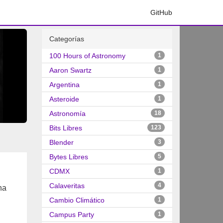
GitHub
Categorías
100 Hours of Astronomy
1
Aaron Swartz
1
Argentina
1
Asteroide
1
Astronomía
18
Bits Libres
123
Blender
3
Bytes Libres
5
CDMX
1
Calaveritas
4
na
Cambio Climático
1
Campus Party
1