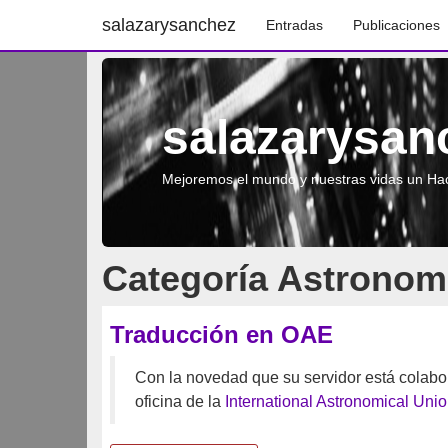
salazarysanchez
Entradas
Publicaciones
salazarysan
Mejoremos el mundo y nuestras vidas un Hac
Categoría Astronom
Traducción en OAE
Con la novedad que su servidor está colabo
oficina de la
International Astronomical Uni