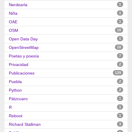
Nerdearla
1
Niña
1
OAE
1
OSM
10
Open Data Day
1
OpenStreetMap
10
Poetas y poesía
7
Privacidad
2
Publicaciones
129
Puebla
2
Python
2
Pátzcuaro
1
R
1
Reboot
1
Richard Stallman
3