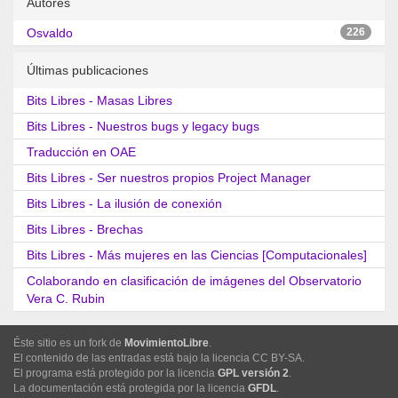
Autores
Osvaldo
226
Últimas publicaciones
Bits Libres - Masas Libres
Bits Libres - Nuestros bugs y legacy bugs
Traducción en OAE
Bits Libres - Ser nuestros propios Project Manager
Bits Libres - La ilusión de conexión
Bits Libres - Brechas
Bits Libres - Más mujeres en las Ciencias [Computacionales]
Colaborando en clasificación de imágenes del Observatorio
Vera C. Rubin
Éste sitio es un fork de
MovimientoLibre
.
El contenido de las entradas está bajo la licencia CC BY-SA.
El programa está protegido por la licencia
GPL versión 2
.
La documentación está protegida por la licencia
GFDL
.