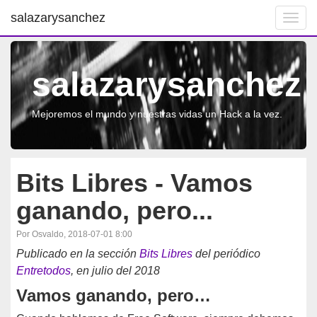
salazarysanchez
Toggl
navig
salazarysanchez
Mejoremos el mundo y nuestras vidas un Hack a la vez.
Bits Libres - Vamos
ganando, pero...
Por Osvaldo, 2018-07-01 8:00
Publicado en la sección
Bits Libres
del periódico
Entretodos
, en julio del 2018
Vamos ganando, pero…