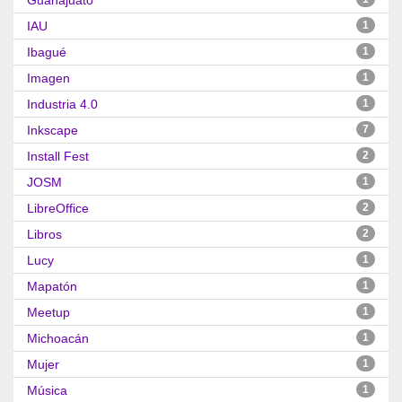
Guanajuato
IAU
1
Ibagué
1
Imagen
1
Industria 4.0
1
Inkscape
7
Install Fest
2
JOSM
1
LibreOffice
2
Libros
2
Lucy
1
Mapatón
1
Meetup
1
Michoacán
1
Mujer
1
Música
1