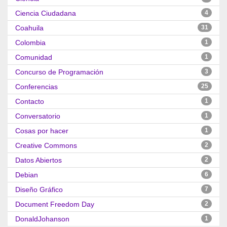
Ciencia Ciudadana
4
Coahuila
31
Colombia
1
Comunidad
1
Concurso de Programación
3
Conferencias
25
Contacto
1
Conversatorio
1
Cosas por hacer
1
Creative Commons
2
Datos Abiertos
2
Debian
6
Diseño Gráfico
7
Document Freedom Day
2
DonaldJohanson
1