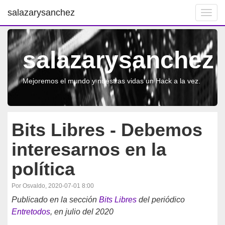
salazarysanchez
Toggl
navig
salazarysanchez
Mejoremos el mundo y nuestras vidas un Hack a la vez.
Bits Libres - Debemos
interesarnos en la
política
Por Osvaldo, 2020-07-01 8:00
Publicado en la sección
Bits Libres
del periódico
Entretodos
, en julio del 2020