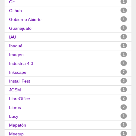
Git
1
Github
1
Gobierno Abierto
1
Guanajuato
1
IAU
1
Ibagué
1
Imagen
1
Industria 4.0
1
Inkscape
7
Install Fest
2
JOSM
1
LibreOffice
2
Libros
2
Lucy
1
Mapatón
1
Meetup
1