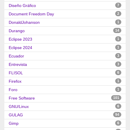
Diseño Gráfico
7
Document Freedom Day
2
DonaldJohanson
1
Durango
14
Eclipse 2023
1
Eclipse 2024
1
Ecuador
3
Entrevista
3
FLISOL
6
Firefox
1
Foro
1
Free Software
101
GNU/Linux
6
GULAG
94
Gimp
6