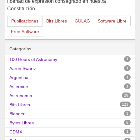
libertad de expresión consagrado en nuestra
Constitución.
Publicaciones
Bits Libres
GULAG
Software Libre
Free Software
Categorías
100 Hours of Astronomy
1
Aaron Swartz
1
Argentina
1
Asteroide
1
Astronomía
18
Bits Libres
123
Blender
3
Bytes Libres
5
CDMX
1