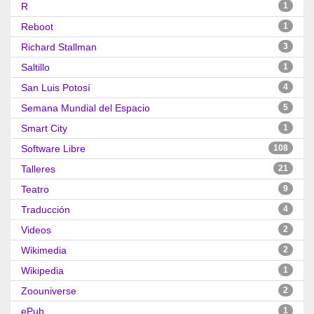
R
1
Reboot
1
Richard Stallman
3
Saltillo
1
San Luis Potosí
4
Semana Mundial del Espacio
5
Smart City
1
Software Libre
108
Talleres
21
Teatro
9
Traducción
4
Videos
2
Wikimedia
2
Wikipedia
1
Zoouniverse
2
ePub
1