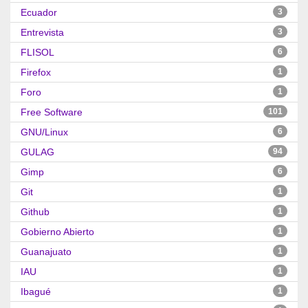
Ecuador
3
Entrevista
3
FLISOL
6
Firefox
1
Foro
1
Free Software
101
GNU/Linux
6
GULAG
94
Gimp
6
Git
1
Github
1
Gobierno Abierto
1
Guanajuato
1
IAU
1
Ibagué
1