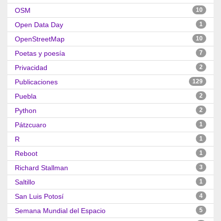
OSM
10
Open Data Day
1
OpenStreetMap
10
Poetas y poesía
7
Privacidad
2
Publicaciones
129
Puebla
2
Python
2
Pátzcuaro
1
R
1
Reboot
1
Richard Stallman
3
Saltillo
1
San Luis Potosí
4
Semana Mundial del Espacio
5