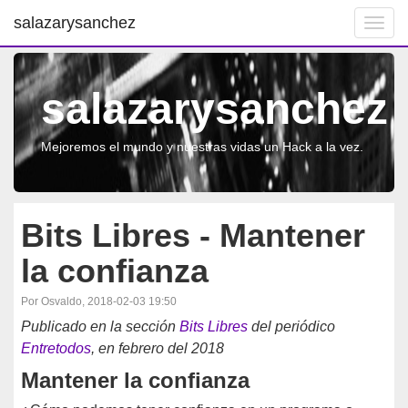
salazarysanchez
Toggl
navig
salazarysanchez
Mejoremos el mundo y nuestras vidas un Hack a la vez.
Bits Libres - Mantener
la confianza
Por Osvaldo, 2018-02-03 19:50
Publicado en la sección
Bits Libres
del periódico
Entretodos
, en febrero del 2018
Mantener la confianza