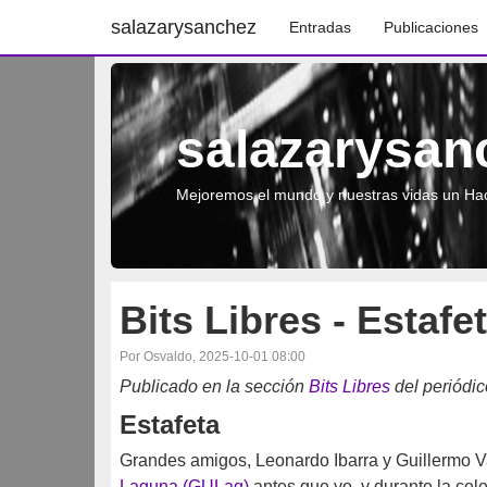
salazarysanchez
Entradas
Publicaciones
salazarysan
Mejoremos el mundo y nuestras vidas un Hac
Bits Libres - Estafe
Por Osvaldo, 2025-10-01 08:00
Publicado en la sección
Bits Libres
del periódi
Estafeta
Grandes amigos, Leonardo Ibarra y Guillermo V
Laguna (GULag)
antes que yo, y durante la cel