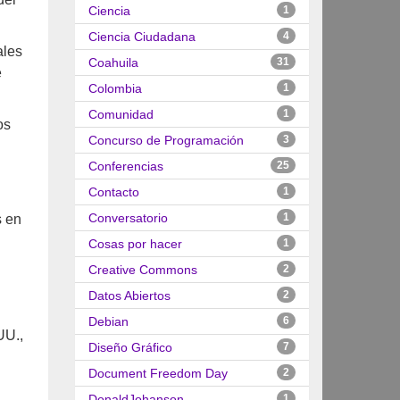
Ciencia
1
Ciencia Ciudadana
4
ales
Coahuila
31
e
Colombia
1
Comunidad
1
os
Concurso de Programación
3
Conferencias
25
Contacto
1
Conversatorio
1
s en
Cosas por hacer
1
Creative Commons
2
Datos Abiertos
2
Debian
6
UU.,
Diseño Gráfico
7
Document Freedom Day
2
DonaldJohanson
1