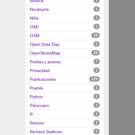
Música
1
Nerdearla
1
Niña
1
OAE
1
OSM
10
Open Data Day
1
OpenStreetMap
10
Poetas y poesía
7
Privacidad
2
Publicaciones
129
Puebla
2
Python
2
Pátzcuaro
1
R
1
Reboot
1
Richard Stallman
3