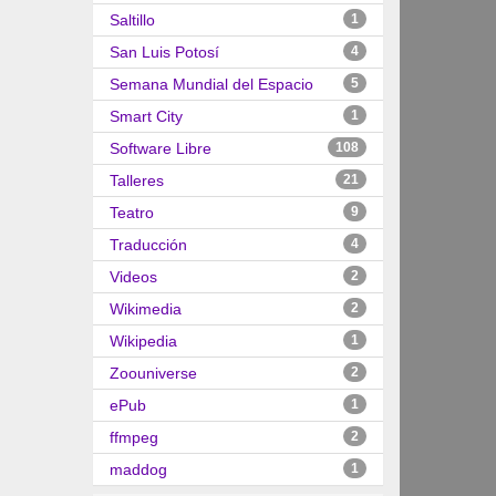
Saltillo
1
San Luis Potosí
4
Semana Mundial del Espacio
5
Smart City
1
Software Libre
108
Talleres
21
Teatro
9
Traducción
4
Videos
2
Wikimedia
2
Wikipedia
1
Zoouniverse
2
ePub
1
ffmpeg
2
maddog
1