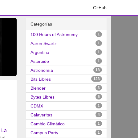
GitHub
Categorías
100 Hours of Astronomy
1
Aaron Swartz
1
Argentina
1
Asteroide
1
Astronomía
18
Bits Libres
123
Blender
3
Bytes Libres
5
CDMX
1
Calaveritas
4
Cambio Climático
1
 La
Campus Party
1
del