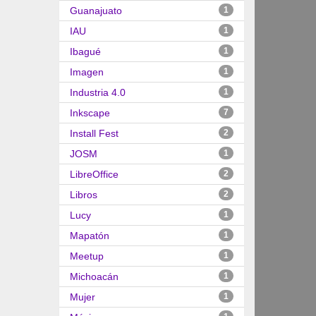
Guanajuato
1
IAU
1
Ibagué
1
Imagen
1
Industria 4.0
1
Inkscape
7
Install Fest
2
JOSM
1
LibreOffice
2
Libros
2
Lucy
1
Mapatón
1
Meetup
1
Michoacán
1
Mujer
1