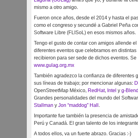
mismo a otro amigo.
Fueron once años, desde el 2014 y hasta el pa
como el congreso y secundé a Gabriel Peña con 
Software Libre (FLISoL) en esos mismos años.
Tengo el gusto de contar con amigos allende el 
diferentes eventos que celebramos en distint
recibieron para ser sede de dichos eventos. Se 
www.gulag.org.mx
También agradezco la confianza de diferentes 
sus líneas de trabajo; por mencionar algunas:
D
OpenStreetMap México,
RedHat
,
Intel
y
g-Blen
Grandes personalidades del mundo del Softwar
Stallman
y
Jon “maddog” Hall
.
Importante fue también la presencia de amist
Perú y Canadá. El gran talento de los integran
A todos ellos, va un fuerte abrazo. Gracias :-)