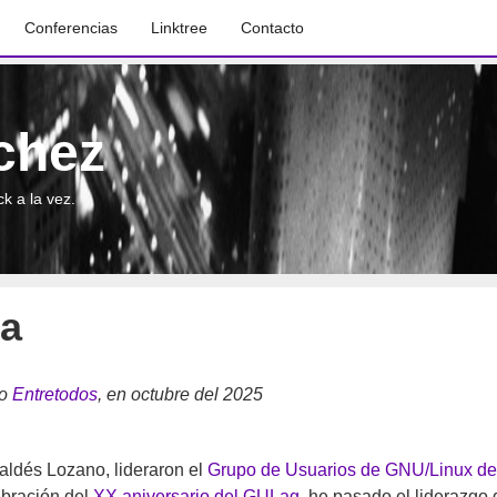
Conferencias
Linktree
Contacto
chez
k a la vez.
ta
co
Entretodos
, en octubre del 2025
aldés Lozano, lideraron el
Grupo de Usuarios de GNU/Linux de
ebración del
XX aniversario del GULag
, he pasado el liderazgo 