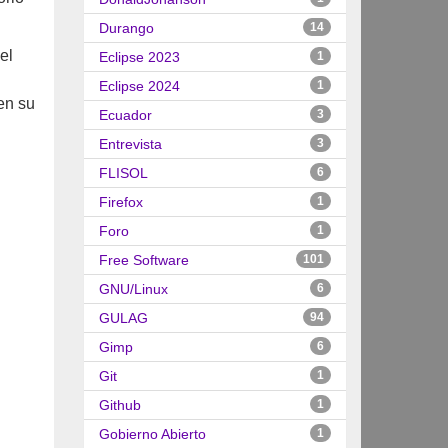
Durango
14
el
Eclipse 2023
1
Eclipse 2024
1
en su
Ecuador
3
Entrevista
3
FLISOL
6
Firefox
1
Foro
1
Free Software
101
GNU/Linux
6
GULAG
94
Gimp
6
Git
1
Github
1
Gobierno Abierto
1