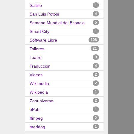
Saltillo
1
San Luis Potosí
4
Semana Mundial del Espacio
5
Smart City
1
Software Libre
108
Talleres
21
Teatro
9
Traducción
4
Videos
2
Wikimedia
2
Wikipedia
1
Zoouniverse
2
ePub
1
ffmpeg
2
maddog
1