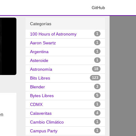
GitHub
Categorías
100 Hours of Astronomy
1
Aaron Swartz
1
Argentina
1
Asteroide
1
Astronomía
18
Bits Libres
123
Blender
3
Bytes Libres
5
CDMX
1
Calaveritas
4
en
Cambio Climático
1
Campus Party
1