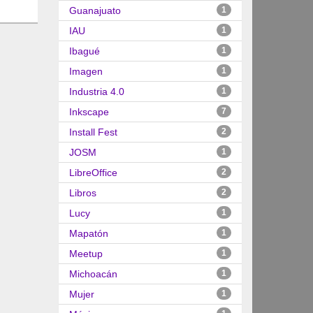
Guanajuato
1
IAU
1
Ibagué
1
Imagen
1
Industria 4.0
1
Inkscape
7
Install Fest
2
JOSM
1
LibreOffice
2
Libros
2
Lucy
1
Mapatón
1
Meetup
1
Michoacán
1
Mujer
1