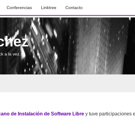
Conferencias
Linktree
Contacto
chez
k a la vez.
cano de Instalación de Software Libre
y tuve participaciones 