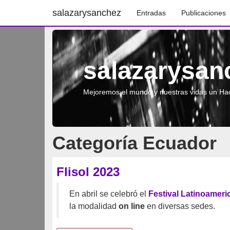
salazarysanchez
Entradas
Publicaciones
salazarysan
Mejoremos el mundo y nuestras vidas un Hac
Categoría Ecuador
Flisol 2023
En abril se celebró el
Festival Latinoameri
la modalidad
on line
en diversas sedes.