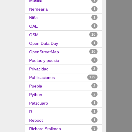
Música
1
Nerdearla
1
Niña
1
OAE
1
OSM
10
Open Data Day
1
OpenStreetMap
10
Poetas y poesía
7
Privacidad
2
Publicaciones
129
Puebla
2
Python
2
Pátzcuaro
1
R
1
Reboot
1
Richard Stallman
3