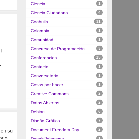
Ciencia
1
Ciencia Ciudadana
4
Coahuila
31
Colombia
1
Comunidad
1
Concurso de Programación
3
l
Conferencias
25
e
Contacto
1
Conversatorio
1
Cosas por hacer
1
Creative Commons
2
Datos Abiertos
2
Debian
6
Diseño Gráfico
7
Document Freedom Day
2
 en su
orio
DonaldJohanson
1