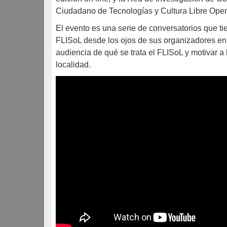
Ciudadano de Tecnologías y Cultura Libre Ope
El evento es una serie de conversatorios que ti
FLISoL desde los ojos de sus organizadores en l
audiencia de qué se trata el FLISoL y motivar a 
localidad.