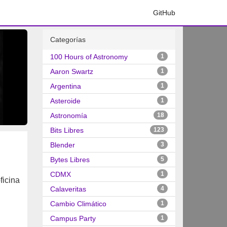
GitHub
Categorías
100 Hours of Astronomy
1
Aaron Swartz
1
Argentina
1
Asteroide
1
Astronomía
18
Bits Libres
123
Blender
3
Bytes Libres
5
CDMX
1
ficina
Calaveritas
4
Cambio Climático
1
Campus Party
1