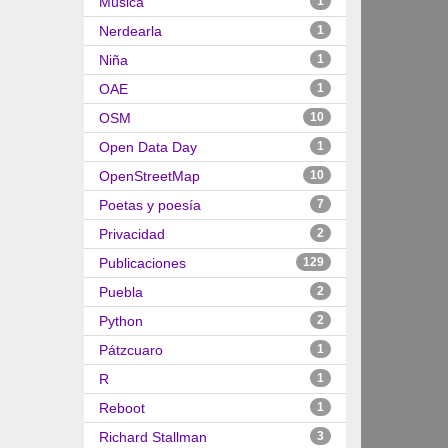
Música
1
Nerdearla
1
Niña
1
OAE
1
OSM
10
Open Data Day
1
OpenStreetMap
10
Poetas y poesía
7
Privacidad
2
Publicaciones
129
Puebla
2
Python
2
Pátzcuaro
1
R
1
Reboot
1
Richard Stallman
3