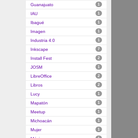
Guanajuato
1
IAU
1
Ibagué
1
Imagen
1
Industria 4.0
1
Inkscape
7
Install Fest
2
JOSM
1
LibreOffice
2
Libros
2
Lucy
1
Mapatón
1
Meetup
1
Michoacán
1
Mujer
1