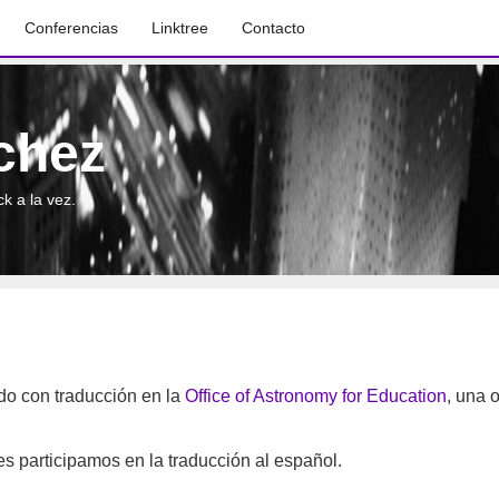
Conferencias
Linktree
Contacto
chez
k a la vez.
do con traducción en la
Office of Astronomy for Education
, una o
nes participamos en la traducción al español.