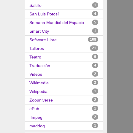
Saltillo
1
San Luis Potosí
4
Semana Mundial del Espacio
5
Smart City
1
Software Libre
108
Talleres
21
Teatro
9
Traducción
4
Videos
2
Wikimedia
2
Wikipedia
1
Zoouniverse
2
ePub
1
ffmpeg
2
maddog
1