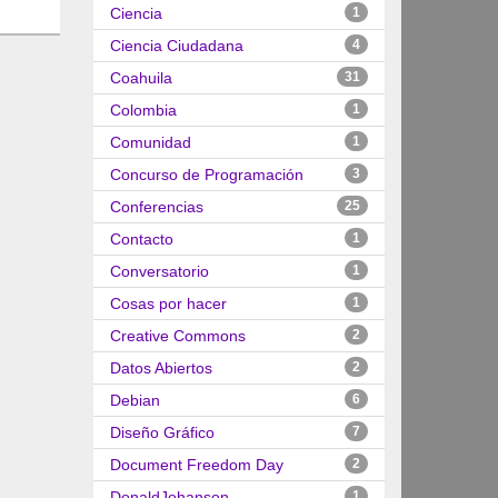
Ciencia
1
Ciencia Ciudadana
4
Coahuila
31
Colombia
1
Comunidad
1
Concurso de Programación
3
Conferencias
25
Contacto
1
Conversatorio
1
Cosas por hacer
1
Creative Commons
2
Datos Abiertos
2
Debian
6
Diseño Gráfico
7
Document Freedom Day
2
DonaldJohanson
1