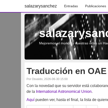
salazarysanchez
Entradas
Publicaciones
salazarysan
Mejoremos el mundo y nuestras vidas un Hac
Traducción en OAE
Por Osvaldo, 2026-06-30 15:00
Con la novedad que su servidor está colaboran
de la
International Astronomical Union
.
Aquí
pueden ver, hasta el final, la lista de quie