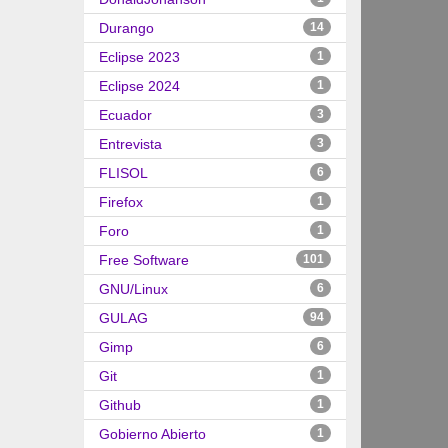
Durango
14
Eclipse 2023
1
Eclipse 2024
1
Ecuador
3
Entrevista
3
FLISOL
6
Firefox
1
Foro
1
Free Software
101
GNU/Linux
6
GULAG
94
Gimp
6
Git
1
Github
1
Gobierno Abierto
1