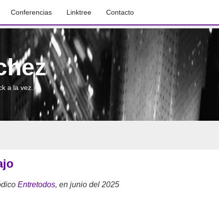
Conferencias
Linktree
Contacto
chez
k a la vez.
ajo
ódico
Entretodos
, en junio del 2025