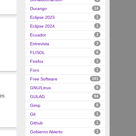
Durango
14
Eclipse 2023
1
Eclipse 2024
1
Ecuador
3
Entrevista
3
FLISOL
6
Firefox
1
Foro
1
Free Software
101
GNU/Linux
6
nes
GULAG
94
Gimp
6
Git
1
Github
1
Gobierno Abierto
1