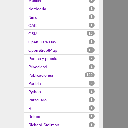
Música
1
Nerdearla
1
Niña
1
OAE
1
OSM
10
Open Data Day
1
OpenStreetMap
10
Poetas y poesía
7
Privacidad
2
Publicaciones
129
Puebla
2
Python
2
Pátzcuaro
1
R
1
Reboot
1
Richard Stallman
3