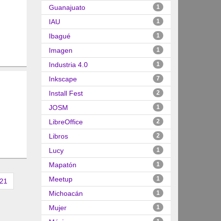
Guanajuato
1
IAU
1
Ibagué
1
Imagen
1
Industria 4.0
1
Inkscape
7
Install Fest
2
JOSM
1
LibreOffice
2
Libros
2
Lucy
1
Mapatón
1
Meetup
1
21
Michoacán
1
Mujer
1