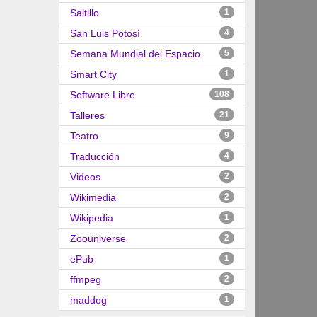
Saltillo
1
San Luis Potosí
4
Semana Mundial del Espacio
5
Smart City
1
Software Libre
108
Talleres
21
Teatro
9
Traducción
4
Videos
2
Wikimedia
2
Wikipedia
1
Zoouniverse
2
ePub
1
ffmpeg
2
maddog
1