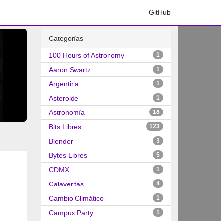
GitHub
Categorías
100 Hours of Astronomy
1
Aaron Swartz
1
Argentina
1
Asteroide
1
Astronomía
18
Bits Libres
123
Blender
3
Bytes Libres
5
CDMX
1
Calaveritas
4
Cambio Climático
1
Campus Party
1