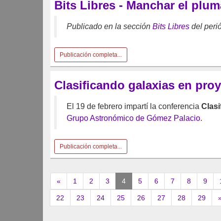
Bits Libres - Manchar el plum
Publicado en la sección
Bits Libres
del peri
Publicación completa...
Clasificando galaxias en pro
El 19 de febrero impartí la conferencia
Clasi
Grupo Astronómico de Gómez Palacio
.
Publicación completa...
(current)
«
1
2
3
4
5
6
7
8
9
22
23
24
25
26
27
28
29