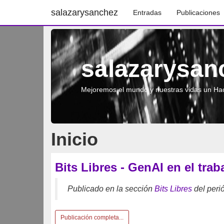
salazarysanchez
Entradas
Publicaciones
salazarysan
Mejoremos el mundo y nuestras vidas un Hac
Inicio
Bits Libres - GenAI en el trab
Publicado en la sección
Bits Libres
del peri
Publicación completa...