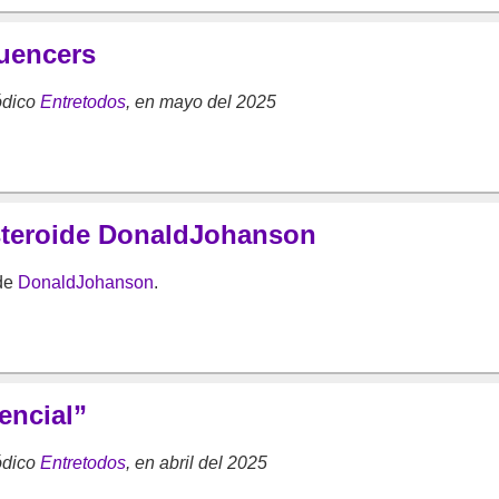
luencers
ódico
Entretodos
, en mayo del 2025
steroide DonaldJohanson
ide
DonaldJohanson
.
encial”
ódico
Entretodos
, en abril del 2025