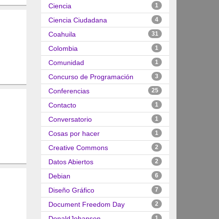
Ciencia
1
Ciencia Ciudadana
4
Coahuila
31
Colombia
1
Comunidad
1
Concurso de Programación
3
Conferencias
25
Contacto
1
Conversatorio
1
Cosas por hacer
1
Creative Commons
2
Datos Abiertos
2
Debian
6
Diseño Gráfico
7
Document Freedom Day
2
DonaldJohanson
1