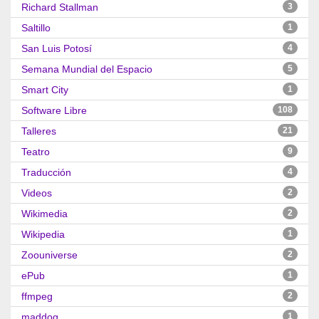
Richard Stallman
3
Saltillo
1
San Luis Potosí
4
Semana Mundial del Espacio
5
Smart City
1
Software Libre
108
Talleres
21
Teatro
9
Traducción
4
Videos
2
Wikimedia
2
Wikipedia
1
Zoouniverse
2
ePub
1
ffmpeg
2
maddog
1