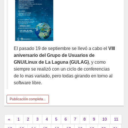
El pasado 19 de septiembre se llevó a cabo el
VIII
aniversario del Grupo de Usuarios de
GNU/Linux de La Laguna (GULAG)
, y como
siempre se realizó con un ciclo de conferencias
de lo mas variado, pero todas girando en torno al
software libre.
Publicación completa...
«
1
2
3
4
5
6
7
8
9
10
11