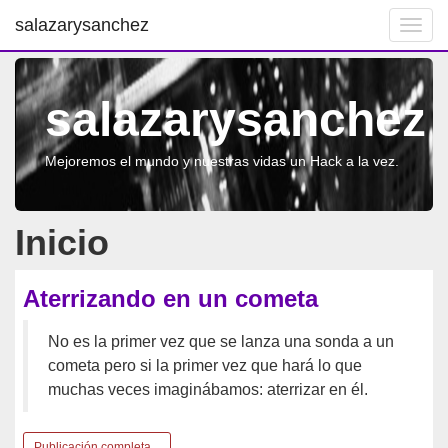
salazarysanchez
Toggl
navig
salazarysanchez
Mejoremos el mundo y nuestras vidas un Hack a la vez.
Inicio
Aterrizando en un cometa
No es la primer vez que se lanza una sonda a un
cometa pero si la primer vez que hará lo que
muchas veces imaginábamos: aterrizar en él.
Publicación completa...