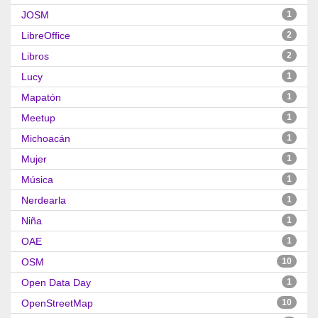
JOSM
1
LibreOffice
2
Libros
2
Lucy
1
Mapatón
1
Meetup
1
Michoacán
1
Mujer
1
Música
1
Nerdearla
1
Niña
1
OAE
1
OSM
10
Open Data Day
1
OpenStreetMap
10