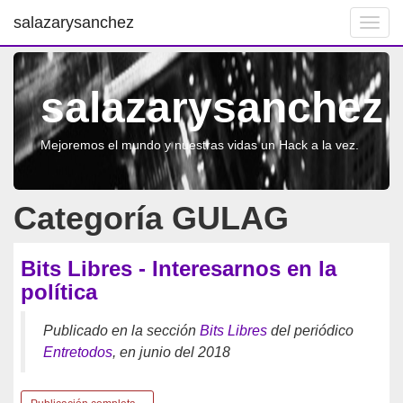
salazarysanchez
Toggl
navig
salazarysanchez
Mejoremos el mundo y nuestras vidas un Hack a la vez.
Categoría GULAG
Bits Libres - Interesarnos en la
política
Publicado en la sección
Bits Libres
del periódico
Entretodos
, en junio del 2018