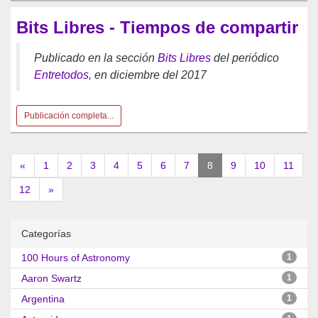
Bits Libres - Tiempos de compartir
Publicado en la sección
Bits Libres
del periódico
Entretodos
, en diciembre del 2017
Publicación completa...
(current)
«
1
2
3
4
5
6
7
8
9
10
11
12
»
Categorías
100 Hours of Astronomy
1
Aaron Swartz
1
Argentina
1