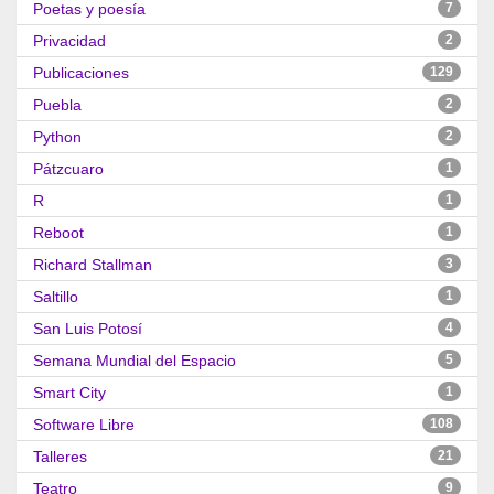
Poetas y poesía
7
Privacidad
2
Publicaciones
129
Puebla
2
Python
2
Pátzcuaro
1
R
1
Reboot
1
Richard Stallman
3
Saltillo
1
San Luis Potosí
4
Semana Mundial del Espacio
5
Smart City
1
Software Libre
108
Talleres
21
Teatro
9