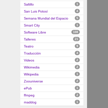
Saltillo
1
San Luis Potosí
4
Semana Mundial del Espacio
5
Smart City
1
Software Libre
108
Talleres
21
Teatro
9
Traducción
4
Videos
2
Wikimedia
2
Wikipedia
1
Zoouniverse
2
ePub
1
ffmpeg
2
maddog
1