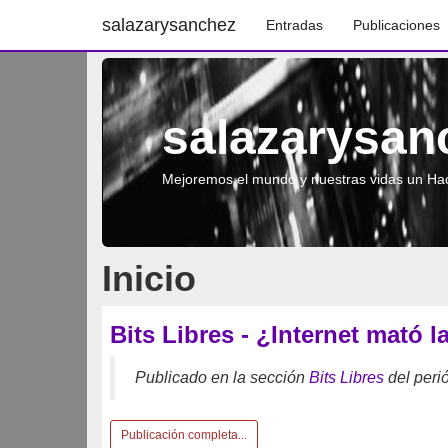
salazarysanchez
Entradas
Publicaciones
salazarysan
Mejoremos el mundo y nuestras vidas un Hac
Inicio
Bits Libres - ¿Internet mató l
Publicado en la sección
Bits Libres
del peri
Publicación completa...