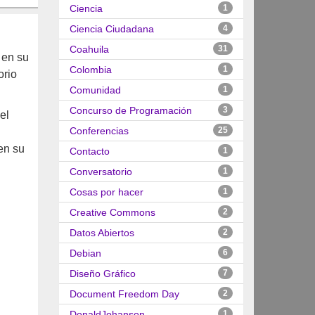
Ciencia
1
Ciencia Ciudadana
4
Coahuila
31
 en su
Colombia
1
orio
Comunidad
1
Concurso de Programación
3
el
Conferencias
25
en su
Contacto
1
Conversatorio
1
Cosas por hacer
1
Creative Commons
2
Datos Abiertos
2
Debian
6
Diseño Gráfico
7
Document Freedom Day
2
DonaldJohanson
1