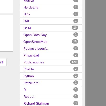
Música
1
Nerdearla
1
Niña
1
OAE
1
OSM
10
Open Data Day
1
OpenStreetMap
10
Poetas y poesía
7
Privacidad
2
21
Publicaciones
129
Puebla
2
Python
2
Pátzcuaro
1
R
1
Reboot
1
Richard Stallman
3