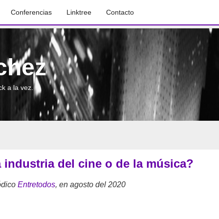
Conferencias
Linktree
Contacto
chez
k a la vez.
a industria del cine o de la música?
ódico
Entretodos
, en agosto del 2020