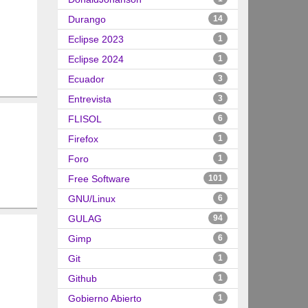
Durango
14
Eclipse 2023
1
Eclipse 2024
1
Ecuador
3
Entrevista
3
FLISOL
6
Firefox
1
Foro
1
Free Software
101
GNU/Linux
6
GULAG
94
Gimp
6
Git
1
Github
1
Gobierno Abierto
1