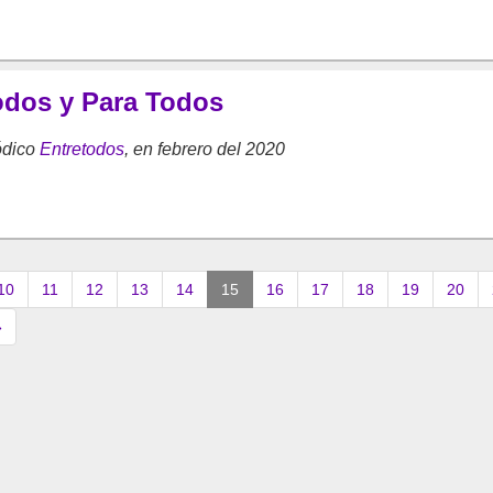
Todos y Para Todos
ódico
Entretodos
, en febrero del 2020
(current)
10
11
12
13
14
15
16
17
18
19
20
»