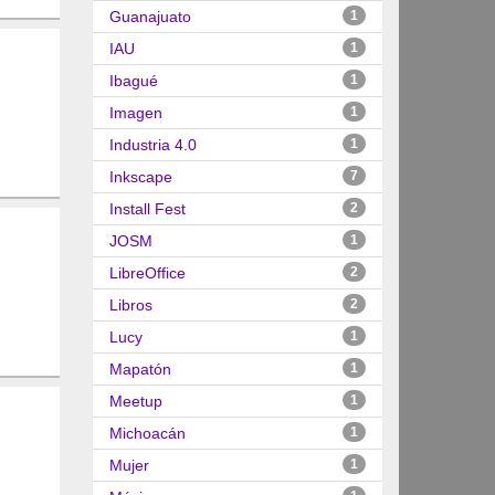
Guanajuato
1
IAU
1
Ibagué
1
Imagen
1
Industria 4.0
1
Inkscape
7
Install Fest
2
JOSM
1
LibreOffice
2
Libros
2
Lucy
1
Mapatón
1
Meetup
1
Michoacán
1
Mujer
1