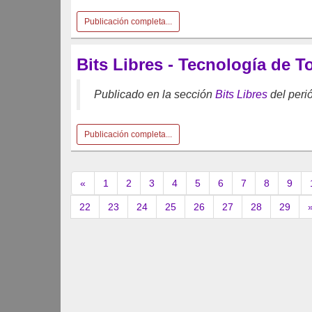
Publicación completa...
Bits Libres - Tecnología de 
Publicado en la sección
Bits Libres
del peri
Publicación completa...
«
1
2
3
4
5
6
7
8
9
22
23
24
25
26
27
28
29