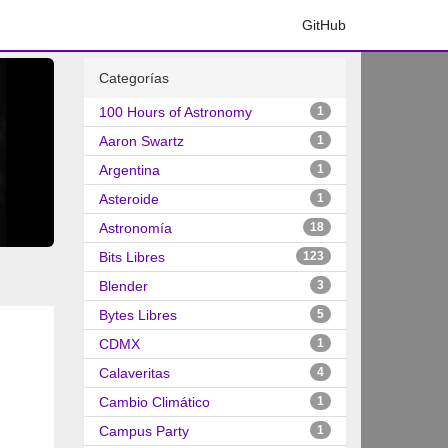
GitHub
Categorías
100 Hours of Astronomy
1
Aaron Swartz
1
Argentina
1
Asteroide
1
Astronomía
18
Bits Libres
123
Blender
3
Bytes Libres
5
CDMX
1
Calaveritas
4
Cambio Climático
1
Campus Party
1