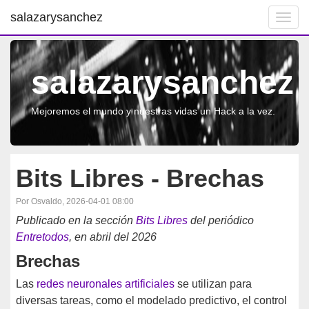
salazarysanchez
Toggl
navig
salazarysanchez
Mejoremos el mundo y nuestras vidas un Hack a la vez.
Bits Libres - Brechas
Por Osvaldo, 2026-04-01 08:00
Publicado en la sección
Bits Libres
del periódico
Entretodos
, en abril del 2026
Brechas
Las
redes neuronales artificiales
se utilizan para
diversas tareas, como el modelado predictivo, el control