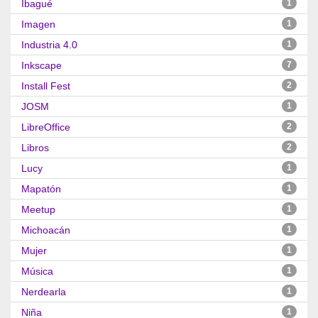
Ibagué
1
Imagen
1
Industria 4.0
1
Inkscape
7
Install Fest
2
JOSM
1
LibreOffice
2
Libros
2
Lucy
1
Mapatón
1
Meetup
1
Michoacán
1
Mujer
1
Música
1
Nerdearla
1
Niña
1