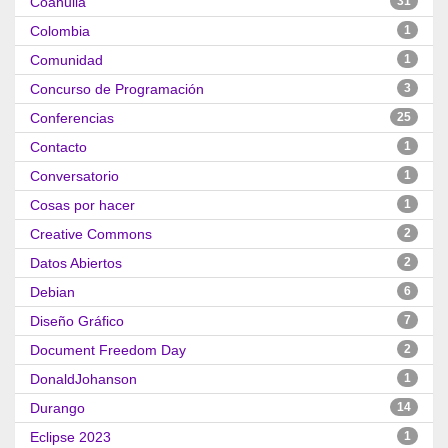
Coahuila
31
Colombia
1
Comunidad
1
Concurso de Programación
3
Conferencias
25
Contacto
1
Conversatorio
1
Cosas por hacer
1
Creative Commons
2
Datos Abiertos
2
Debian
6
Diseño Gráfico
7
Document Freedom Day
2
DonaldJohanson
1
Durango
14
Eclipse 2023
1