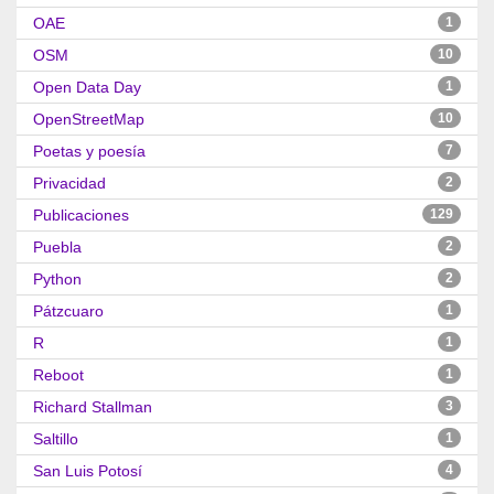
OAE
1
OSM
10
Open Data Day
1
OpenStreetMap
10
Poetas y poesía
7
Privacidad
2
Publicaciones
129
Puebla
2
Python
2
Pátzcuaro
1
R
1
Reboot
1
Richard Stallman
3
Saltillo
1
San Luis Potosí
4