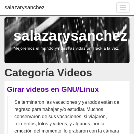
salazarysanchez
Toggl
navig
salazarysanchez
Mejoremos el mundo y nuestras vidas un Hack a la vez.
Categoría Videos
Girar videos en GNU/Linux
Se terminaron las vacaciones y ya todos están de
regreso para trabajar y/o estudiar. Muchos
conservaron de sus vacaciones, si viajaron,
recuerdos, fotos y videos; y algunos, por la
emoción del momento, lo grabaron con la cámara