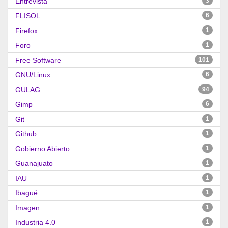
Entrevista
3
FLISOL
6
Firefox
1
Foro
1
Free Software
101
GNU/Linux
6
GULAG
94
Gimp
6
Git
1
Github
1
Gobierno Abierto
1
Guanajuato
1
IAU
1
Ibagué
1
Imagen
1
Industria 4.0
1