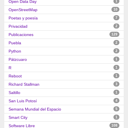
Open Data Day
1
OpenStreetMap
10
Poetas y poesía
7
Privacidad
2
Publicaciones
129
Puebla
2
Python
2
Pátzcuaro
1
R
1
Reboot
1
Richard Stallman
3
Saltillo
1
San Luis Potosí
4
Semana Mundial del Espacio
5
Smart City
1
Software Libre
108