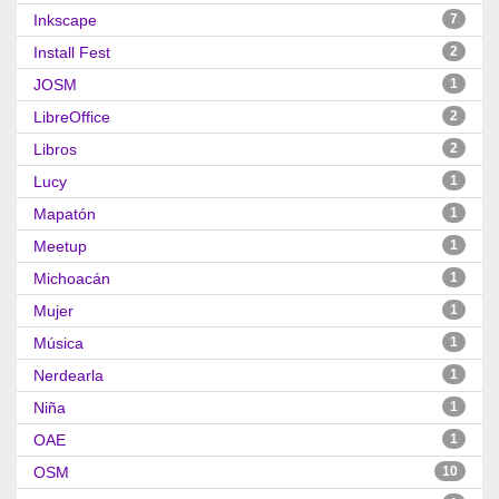
Inkscape
7
Install Fest
2
JOSM
1
LibreOffice
2
Libros
2
Lucy
1
Mapatón
1
Meetup
1
Michoacán
1
Mujer
1
Música
1
Nerdearla
1
Niña
1
OAE
1
OSM
10