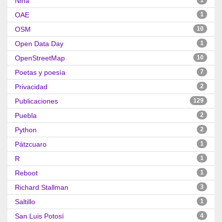
Niña
1
OAE
1
OSM
10
Open Data Day
1
OpenStreetMap
10
Poetas y poesía
7
Privacidad
2
Publicaciones
129
Puebla
2
Python
2
Pátzcuaro
1
R
1
Reboot
1
Richard Stallman
3
Saltillo
1
San Luis Potosí
4