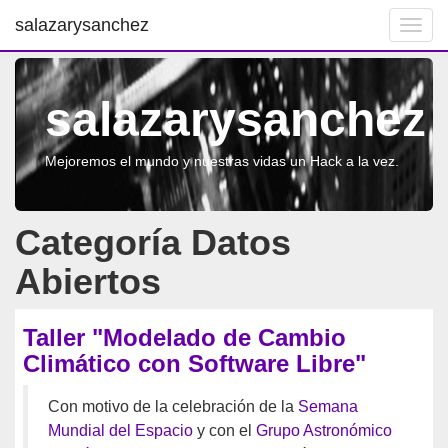
salazarysanchez
Toggl
navig
salazarysanchez
Mejoremos el mundo y nuestras vidas un Hack a la vez.
Categoría Datos
Abiertos
Taller "Modelado de Cambio
Climático con Software Libre"
Con motivo de la celebración de la
Semana
Mundial del Espacio
y con el
Grupo Astronómico