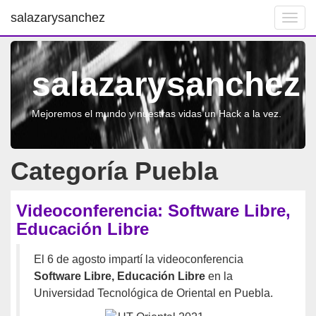
salazarysanchez
Toggl
navig
salazarysanchez
Mejoremos el mundo y nuestras vidas un Hack a la vez.
Categoría Puebla
Videoconferencia: Software Libre,
Educación Libre
El 6 de agosto impartí la videoconferencia
Software Libre, Educación Libre
en la
Universidad Tecnológica de Oriental en Puebla.