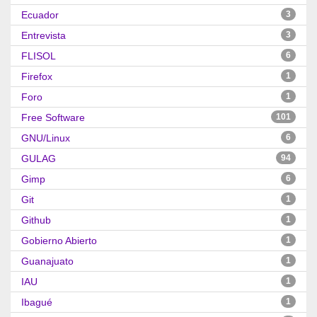
Ecuador
3
Entrevista
3
FLISOL
6
Firefox
1
Foro
1
Free Software
101
GNU/Linux
6
GULAG
94
Gimp
6
Git
1
Github
1
Gobierno Abierto
1
Guanajuato
1
IAU
1
Ibagué
1