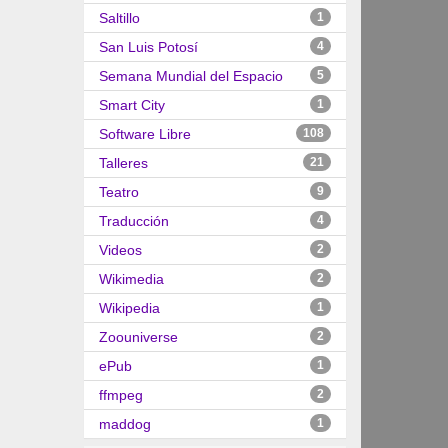
Saltillo
1
San Luis Potosí
4
Semana Mundial del Espacio
5
Smart City
1
Software Libre
108
Talleres
21
Teatro
9
Traducción
4
Videos
2
Wikimedia
2
Wikipedia
1
Zoouniverse
2
ePub
1
ffmpeg
2
maddog
1