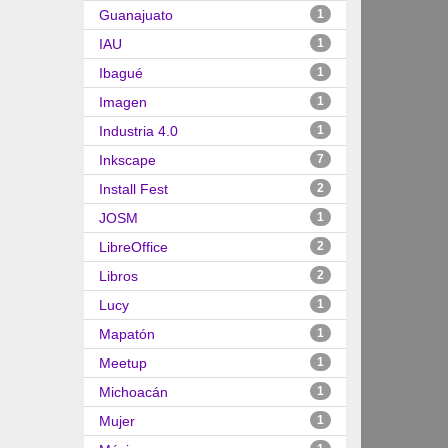
Guanajuato
1
IAU
1
Ibagué
1
Imagen
1
Industria 4.0
1
Inkscape
7
Install Fest
2
JOSM
1
LibreOffice
2
Libros
2
Lucy
1
Mapatón
1
Meetup
1
Michoacán
1
Mujer
1