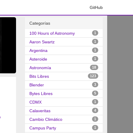
GitHub
Categorías
100 Hours of Astronomy
1
Aaron Swartz
1
Argentina
1
Asteroide
1
Astronomía
18
Bits Libres
123
Blender
3
Bytes Libres
5
CDMX
1
Calaveritas
4
o
Cambio Climático
1
Campus Party
1