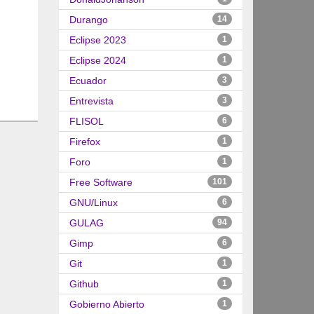
Durango
14
Eclipse 2023
1
Eclipse 2024
1
Ecuador
3
Entrevista
3
FLISOL
6
Firefox
1
Foro
1
Free Software
101
GNU/Linux
6
GULAG
94
Gimp
6
Git
1
Github
1
Gobierno Abierto
1