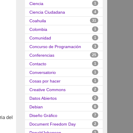
Ciencia
1
Ciencia Ciudadana
4
Coahuila
31
Colombia
1
Comunidad
1
Concurso de Programación
3
Conferencias
25
Contacto
1
Conversatorio
1
Cosas por hacer
1
Creative Commons
2
Datos Abiertos
2
Debian
6
Diseño Gráfico
7
ria del
Document Freedom Day
2
DonaldJohanson
1