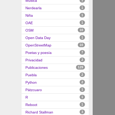
Música
1
Nerdearla
1
Niña
1
OAE
1
OSM
10
Open Data Day
1
OpenStreetMap
10
Poetas y poesía
7
Privacidad
2
Publicaciones
129
Puebla
2
Python
2
Pátzcuaro
1
R
1
Reboot
1
Richard Stallman
3