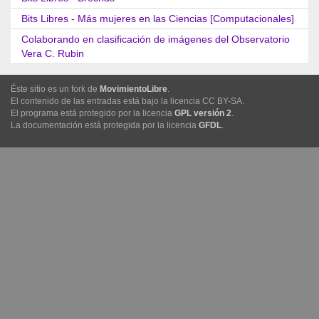
Bits Libres - Más mujeres en las Ciencias [Computacionales]
Colaborando en clasificación de imágenes del Observatorio
Vera C. Rubin
Éste sitio es un fork de
MovimientoLibre
.
El contenido de las entradas está bajo la licencia CC BY-SA.
El programa está protegido por la licencia
GPL versión 2
.
La documentación está protegida por la licencia
GFDL
.