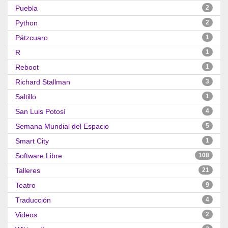
Puebla
2
Python
2
Pátzcuaro
1
R
1
Reboot
1
Richard Stallman
3
Saltillo
1
San Luis Potosí
4
Semana Mundial del Espacio
5
Smart City
1
Software Libre
108
Talleres
21
Teatro
9
Traducción
4
Videos
2