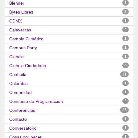
Blender
3
Bytes Libres
5
CDMX
1
Calaveritas
4
Cambio Climático
1
Campus Party
1
Ciencia
1
Ciencia Ciudadana
4
Coahuila
31
Colombia
1
Comunidad
1
Concurso de Programación
3
Conferencias
25
Contacto
1
Conversatorio
1
Cosas por hacer
1