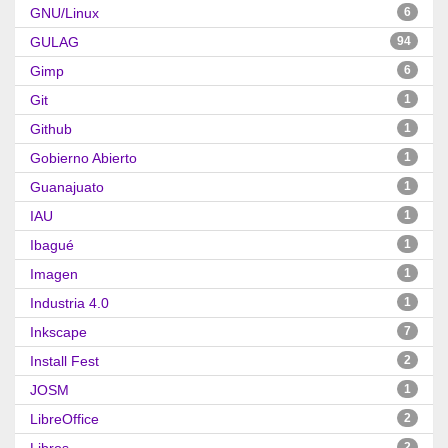
GNU/Linux
6
GULAG
94
Gimp
6
Git
1
Github
1
Gobierno Abierto
1
Guanajuato
1
IAU
1
Ibagué
1
Imagen
1
Industria 4.0
1
Inkscape
7
Install Fest
2
JOSM
1
LibreOffice
2
2