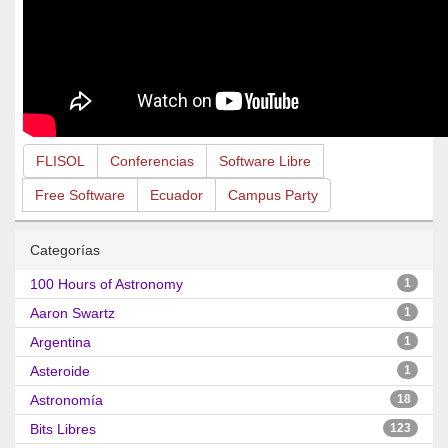
FLISOL
Conferencias
Software Libre
Free Software
Ecuador
Campus Party
Categorías
100 Hours of Astronomy
1
Aaron Swartz
1
Argentina
1
Asteroide
1
Astronomía
18
Bits Libres
123