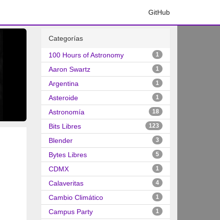
GitHub
Categorías
100 Hours of Astronomy
1
Aaron Swartz
1
Argentina
1
Asteroide
1
Astronomía
18
Bits Libres
123
Blender
3
Bytes Libres
5
CDMX
1
Calaveritas
4
Cambio Climático
1
Campus Party
1