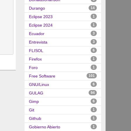
Durango
14
Eclipse 2023
1
Eclipse 2024
1
Ecuador
3
Entrevista
3
FLISOL
6
Firefox
1
Foro
1
Free Software
101
GNU/Linux
6
GULAG
94
Gimp
6
Git
1
Github
1
Gobierno Abierto
1