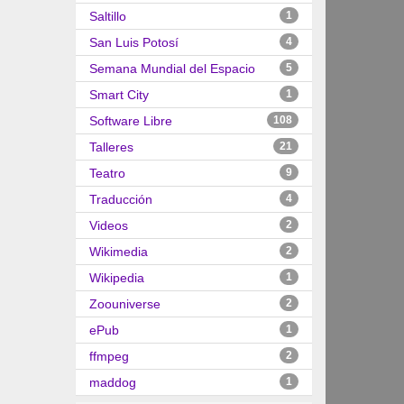
Saltillo
1
San Luis Potosí
4
Semana Mundial del Espacio
5
Smart City
1
Software Libre
108
Talleres
21
Teatro
9
Traducción
4
Videos
2
Wikimedia
2
Wikipedia
1
Zoouniverse
2
ePub
1
ffmpeg
2
maddog
1