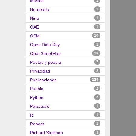
Música
1
Nerdearla
1
Niña
1
OAE
1
OSM
10
Open Data Day
1
OpenStreetMap
10
Poetas y poesía
7
Privacidad
2
Publicaciones
129
Puebla
2
Python
2
Pátzcuaro
1
R
1
Reboot
1
Richard Stallman
3