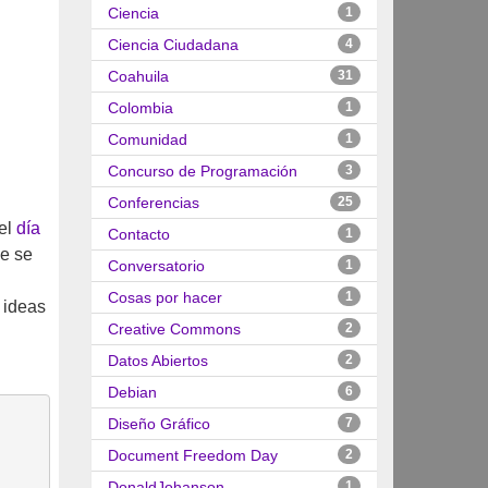
Ciencia
1
Ciencia Ciudadana
4
Coahuila
31
Colombia
1
Comunidad
1
Concurso de Programación
3
Conferencias
25
del
día
Contacto
1
de se
Conversatorio
1
Cosas por hacer
1
 ideas
Creative Commons
2
Datos Abiertos
2
Debian
6
Diseño Gráfico
7
Document Freedom Day
2
DonaldJohanson
1