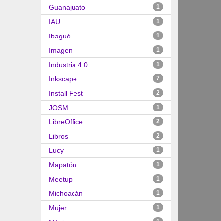
Guanajuato
1
IAU
1
Ibagué
1
Imagen
1
Industria 4.0
1
Inkscape
7
Install Fest
2
JOSM
1
LibreOffice
2
Libros
2
Lucy
1
Mapatón
1
Meetup
1
Michoacán
1
Mujer
1