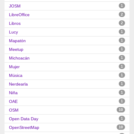
JOSM
1
LibreOffice
2
Libros
2
Lucy
1
Mapatón
1
Meetup
1
Michoacán
1
Mujer
1
Música
1
Nerdearla
1
Niña
1
OAE
1
OSM
10
Open Data Day
1
OpenStreetMap
10