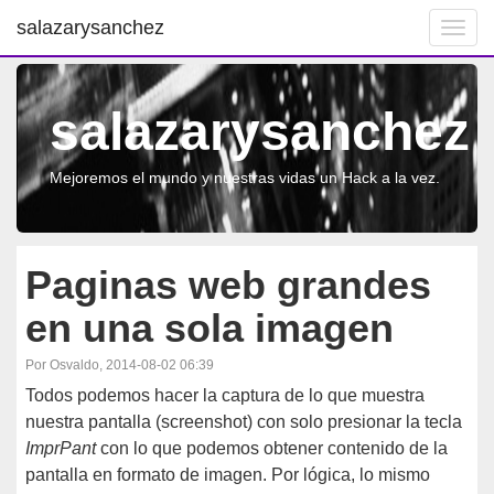
salazarysanchez
Toggl
navig
salazarysanchez
Mejoremos el mundo y nuestras vidas un Hack a la vez.
Paginas web grandes
en una sola imagen
Por Osvaldo, 2014-08-02 06:39
Todos podemos hacer la captura de lo que muestra
nuestra pantalla (screenshot) con solo presionar la tecla
ImprPant
con lo que podemos obtener contenido de la
pantalla en formato de imagen. Por lógica, lo mismo