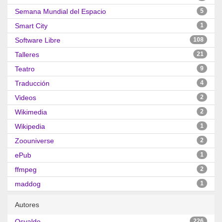
Semana Mundial del Espacio
5
Smart City
1
Software Libre
108
Talleres
21
Teatro
9
Traducción
4
Videos
2
Wikimedia
2
Wikipedia
1
Zoouniverse
2
ePub
1
ffmpeg
2
maddog
1
Autores
Osvaldo
226