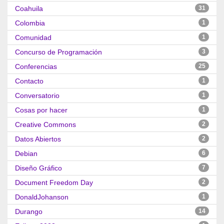
Coahuila
31
Colombia
1
Comunidad
1
Concurso de Programación
3
Conferencias
25
Contacto
1
Conversatorio
1
Cosas por hacer
1
Creative Commons
2
Datos Abiertos
2
Debian
6
Diseño Gráfico
7
Document Freedom Day
2
DonaldJohanson
1
Durango
14