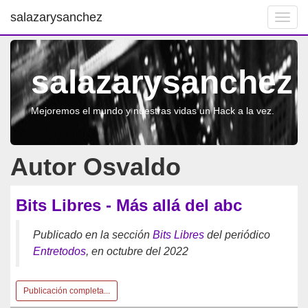
salazarysanchez
Toggl
navig
salazarysanchez
Mejoremos el mundo y nuestras vidas un Hack a la vez.
Autor Osvaldo
Bits Libres - Más allá del abc
Publicado en la sección
Bits Libres
del periódico
Entretodos
, en octubre del 2022
Publicación completa...