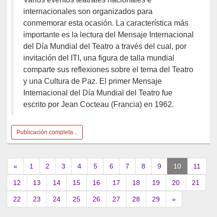
internacionales son organizados para
conmemorar esta ocasión. La característica más
importante es la lectura del Mensaje Internacional
del Día Mundial del Teatro a través del cual, por
invitación del ITI, una figura de talla mundial
comparte sus reflexiones sobre el tema del Teatro
y una Cultura de Paz. El primer Mensaje
Internacional del Día Mundial del Teatro fue
escrito por Jean Cocteau (Francia) en 1962.
Publicación completa...
(current)
«
1
2
3
4
5
6
7
8
9
10
11
12
13
14
15
16
17
18
19
20
21
22
23
24
25
26
27
28
29
»