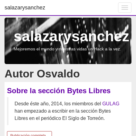
salazarysanchez
Toggl
navig
salazarysanchez
Mejoremos el mundo y nuestras vidas un Hack a la vez.
Autor Osvaldo
Sobre la sección Bytes Libres
Desde éste año, 2014, los miembros del
GULAG
han empezado a escribir en la sección Bytes
Libres en el periódico El Siglo de Torreón.
Publicación completa...