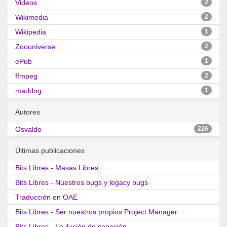
Videos
2
Wikimedia
2
Wikipedia
1
Zoouniverse
2
ePub
1
ffmpeg
2
maddog
1
Autores
Osvaldo
226
Últimas publicaciones
Bits Libres - Masas Libres
Bits Libres - Nuestros bugs y legacy bugs
Traducción en OAE
Bits Libres - Ser nuestros propios Project Manager
Bits Libres - La ilusión de conexión