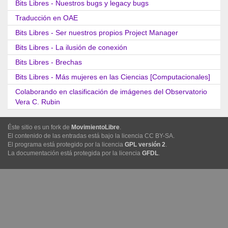
Bits Libres - Nuestros bugs y legacy bugs
Traducción en OAE
Bits Libres - Ser nuestros propios Project Manager
Bits Libres - La ilusión de conexión
Bits Libres - Brechas
Bits Libres - Más mujeres en las Ciencias [Computacionales]
Colaborando en clasificación de imágenes del Observatorio
Vera C. Rubin
Éste sitio es un fork de
MovimientoLibre
.
El contenido de las entradas está bajo la licencia CC BY-SA.
El programa está protegido por la licencia
GPL versión 2
.
La documentación está protegida por la licencia
GFDL
.