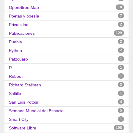
OpenStreetMap
10
Poetas y poesía
7
Privacidad
2
Publicaciones
129
Puebla
2
Python
2
Pátzcuaro
1
R
1
Reboot
1
Richard Stallman
3
Saltillo
1
San Luis Potosí
4
Semana Mundial del Espacio
5
Smart City
1
Software Libre
108