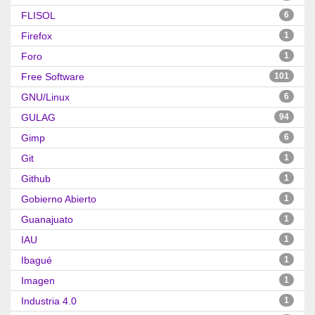
FLISOL
6
Firefox
1
Foro
1
Free Software
101
GNU/Linux
6
GULAG
94
Gimp
6
Git
1
Github
1
Gobierno Abierto
1
Guanajuato
1
IAU
1
Ibagué
1
Imagen
1
Industria 4.0
1