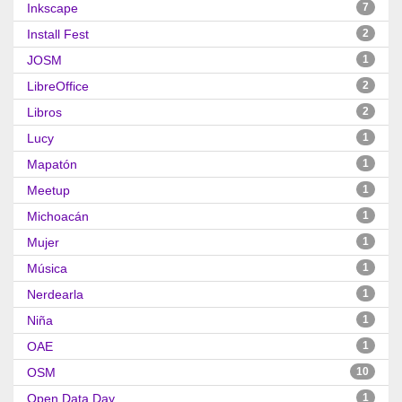
Inkscape
7
Install Fest
2
JOSM
1
LibreOffice
2
Libros
2
Lucy
1
Mapatón
1
Meetup
1
Michoacán
1
Mujer
1
Música
1
Nerdearla
1
Niña
1
OAE
1
OSM
10
Open Data Day
1