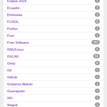
Eclipse 2024
1
Ecuador
3
Entrevista
3
FLISOL
6
Firefox
1
Foro
1
Free Software
101
GNU/Linux
6
GULAG
94
Gimp
6
Git
1
Github
1
Gobierno Abierto
1
Guanajuato
1
IAU
1
Ibagué
1