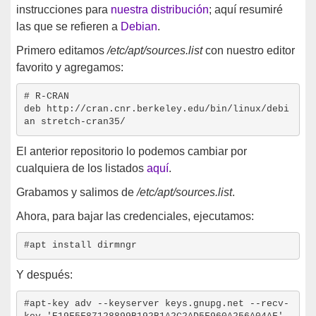
instrucciones para
nuestra distribución
; aquí resumiré
las que se refieren a
Debian
.
Primero editamos
/etc/apt/sources.list
con nuestro editor
favorito y agregamos:
# R-CRAN

deb http://cran.cnr.berkeley.edu/bin/linux/debi
El anterior repositorio lo podemos cambiar por
cualquiera de los listados
aquí
.
Grabamos y salimos de
/etc/apt/sources.list
.
Ahora, para bajar las credenciales, ejecutamos:
Y después:
#apt-key adv --keyserver keys.gnupg.net --recv-