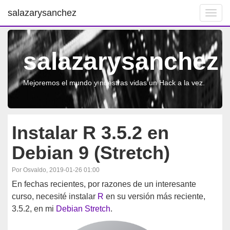
salazarysanchez
Toggl
navig
salazarysanchez
Mejoremos el mundo y nuestras vidas un Hack a la vez.
Instalar R 3.5.2 en
Debian 9 (Stretch)
Por Osvaldo, 2019-01-26 01:00
En fechas recientes, por razones de un interesante
curso, necesité instalar
R
en su versión más reciente,
3.5.2, en mi
Debian
Stretch
.