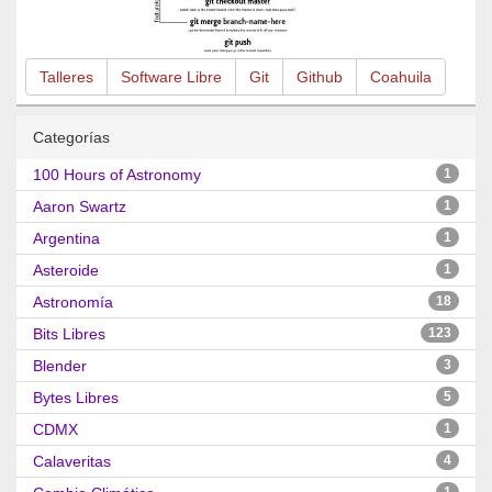
Talleres
Software Libre
Git
Github
Coahuila
Categorías
100 Hours of Astronomy
1
Aaron Swartz
1
Argentina
1
Asteroide
1
Astronomía
18
Bits Libres
123
Blender
3
Bytes Libres
5
CDMX
1
Calaveritas
4
1