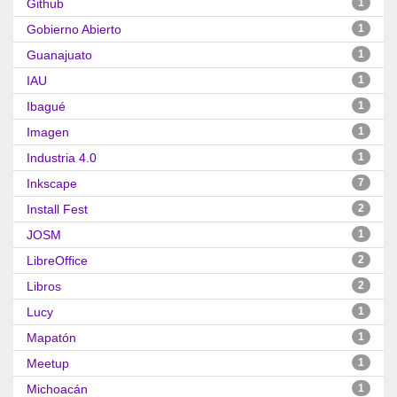
Github
1
Gobierno Abierto
1
Guanajuato
1
IAU
1
Ibagué
1
Imagen
1
Industria 4.0
1
Inkscape
7
Install Fest
2
JOSM
1
LibreOffice
2
Libros
2
Lucy
1
Mapatón
1
Meetup
1
Michoacán
1