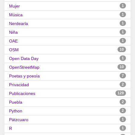
Mujer
1
Música
1
Nerdearla
1
Niña
1
OAE
1
OSM
10
Open Data Day
1
OpenStreetMap
10
Poetas y poesía
7
Privacidad
2
Publicaciones
129
Puebla
2
Python
2
Pátzcuaro
1
R
1