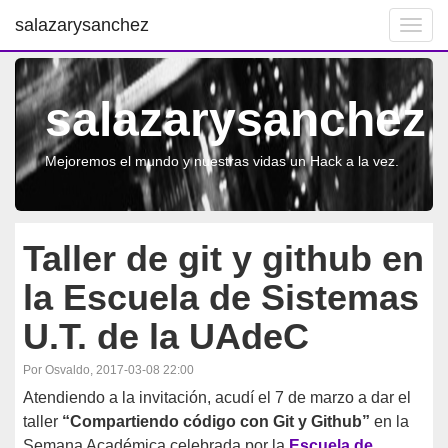
salazarysanchez
Toggl
navig
salazarysanchez
Mejoremos el mundo y nuestras vidas un Hack a la vez.
Taller de git y github en
la Escuela de Sistemas
U.T. de la UAdeC
Por Osvaldo, 2017-03-08 22:00
Atendiendo a la invitación, acudí el 7 de marzo a dar el
taller
“Compartiendo código con Git y Github”
en la
Semana Académica celebrada por la
Escuela de