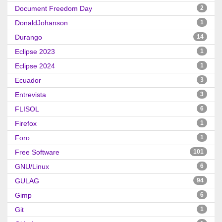
Document Freedom Day
2
DonaldJohanson
1
Durango
14
Eclipse 2023
1
Eclipse 2024
1
Ecuador
3
Entrevista
3
FLISOL
6
Firefox
1
Foro
1
Free Software
101
GNU/Linux
6
GULAG
94
Gimp
6
Git
1