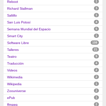
Reboot
1
Richard Stallman
3
Saltillo
1
San Luis Potosí
4
Semana Mundial del Espacio
5
Smart City
1
Software Libre
108
Talleres
21
Teatro
9
Traducción
4
Videos
2
Wikimedia
2
Wikipedia
1
Zoouniverse
2
ePub
1
ffmpeg
2