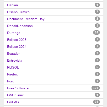
Debian
6
Diseño Gráfico
7
Document Freedom Day
2
DonaldJohanson
1
Durango
14
Eclipse 2023
1
Eclipse 2024
1
Ecuador
3
Entrevista
3
FLISOL
6
Firefox
1
Foro
1
Free Software
101
GNU/Linux
6
GULAG
94