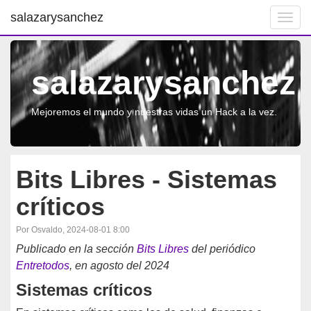
salazarysanchez
Toggl
navig
salazarysanchez
Mejoremos el mundo y nuestras vidas un Hack a la vez.
Bits Libres - Sistemas
críticos
Por Osvaldo, 2024-08-01 8:00
Publicado en la sección
Bits Libres
del periódico
Entretodos
, en agosto del 2024
Sistemas críticos