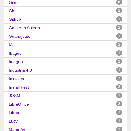
Gimp
6
Git
1
Github
1
Gobierno Abierto
1
Guanajuato
1
IAU
1
Ibagué
1
Imagen
1
Industria 4.0
1
Inkscape
7
Install Fest
2
JOSM
1
LibreOffice
2
Libros
2
Lucy
1
Mapatón
1