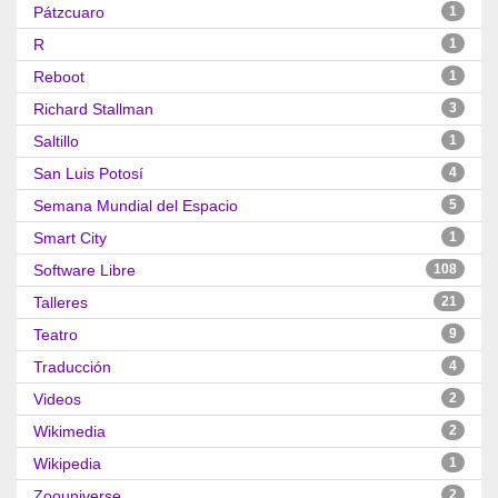
Pátzcuaro
1
R
1
Reboot
1
Richard Stallman
3
Saltillo
1
San Luis Potosí
4
Semana Mundial del Espacio
5
Smart City
1
Software Libre
108
Talleres
21
Teatro
9
Traducción
4
Videos
2
Wikimedia
2
Wikipedia
1
Zoouniverse
2