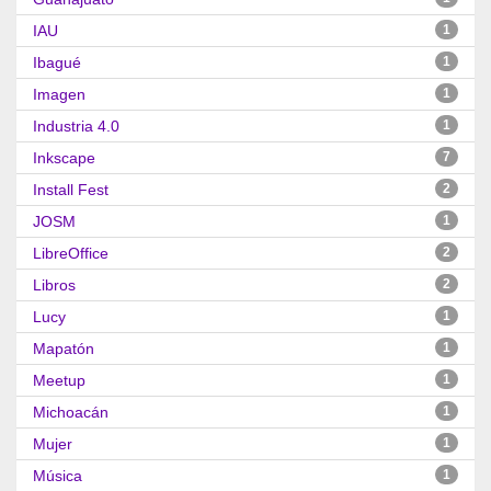
IAU
1
Ibagué
1
Imagen
1
Industria 4.0
1
Inkscape
7
Install Fest
2
JOSM
1
LibreOffice
2
Libros
2
Lucy
1
Mapatón
1
Meetup
1
Michoacán
1
Mujer
1
Música
1