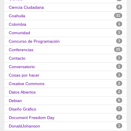
Ciencia Ciudadana
4
Coahuila
31
Colombia
1
Comunidad
1
Concurso de Programación
3
Conferencias
25
Contacto
1
Conversatorio
1
Cosas por hacer
1
Creative Commons
2
Datos Abiertos
2
Debian
6
Diseño Gráfico
7
Document Freedom Day
2
DonaldJohanson
1