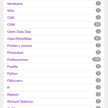
Nerdearla
1
Niña
1
OAE
1
OSM
10
Open Data Day
1
OpenStreetMap
10
Poetas y poesía
7
Privacidad
2
Publicaciones
129
Puebla
2
Python
2
Pátzcuaro
1
R
1
Reboot
1
Richard Stallman
3