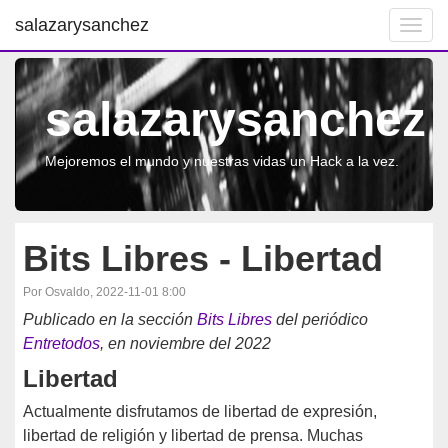
salazarysanchez
Toggl
navig
salazarysanchez
Mejoremos el mundo y nuestras vidas un Hack a la vez.
Bits Libres - Libertad
Por Osvaldo, 2022-11-01 8:00
Publicado en la sección
Bits Libres
del periódico
Entretodos
, en noviembre del 2022
Libertad
Actualmente disfrutamos de libertad de expresión,
libertad de religión y libertad de prensa. Muchas