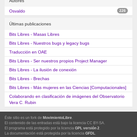
Autores
Osvaldo
226
Últimas publicaciones
Bits Libres - Masas Libres
Bits Libres - Nuestros bugs y legacy bugs
Traducción en OAE
Bits Libres - Ser nuestros propios Project Manager
Bits Libres - La ilusión de conexión
Bits Libres - Brechas
Bits Libres - Más mujeres en las Ciencias [Computacionales]
Colaborando en clasificación de imágenes del Observatorio
Vera C. Rubin
Éste sitio es un fork de
MovimientoLibre
.
El contenido de las entradas está bajo la licencia CC BY-SA.
El programa está protegido por la licencia
GPL versión 2
.
La documentación está protegida por la licencia
GFDL
.