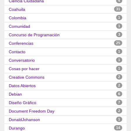
Ciencia Ciudadana
4
Coahuila
31
Colombia
1
Comunidad
1
Concurso de Programación
3
Conferencias
25
Contacto
1
Conversatorio
1
Cosas por hacer
1
Creative Commons
2
Datos Abiertos
2
Debian
6
Diseño Gráfico
7
Document Freedom Day
2
DonaldJohanson
1
Durango
14