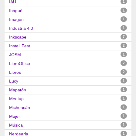
IAU
1
Ibagué
1
Imagen
1
Industria 4.0
1
Inkscape
7
Install Fest
2
JOSM
1
LibreOffice
2
Libros
2
Lucy
1
Mapatón
1
Meetup
1
Michoacán
1
Mujer
1
Música
1
Nerdearla
1