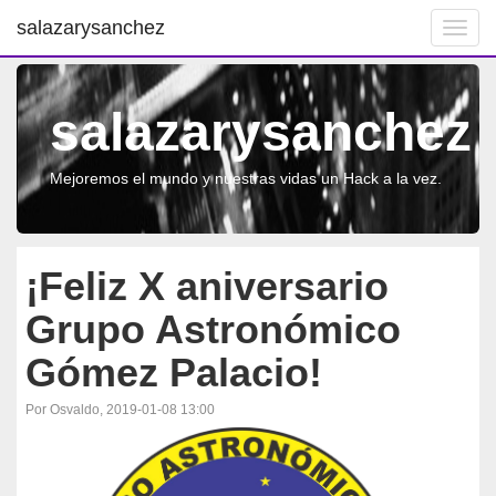
salazarysanchez
Toggl
navig
salazarysanchez
Mejoremos el mundo y nuestras vidas un Hack a la vez.
¡Feliz X aniversario
Grupo Astronómico
Gómez Palacio!
Por Osvaldo, 2019-01-08 13:00