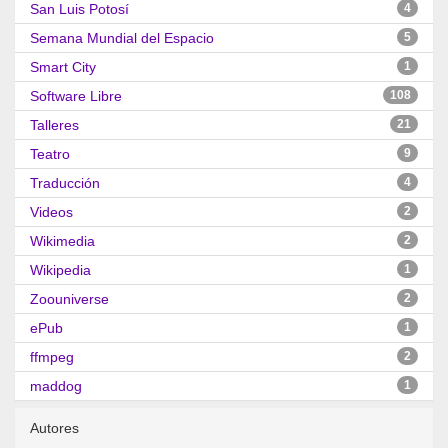
San Luis Potosí
4
Semana Mundial del Espacio
5
Smart City
1
Software Libre
108
Talleres
21
Teatro
9
Traducción
4
Videos
2
Wikimedia
2
Wikipedia
1
Zoouniverse
2
ePub
1
ffmpeg
2
maddog
1
Autores